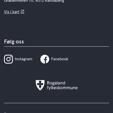
Grødemveien 70, 4072 Randaberg
Vis i kart
Følg oss
Instagram
Facebook
Rogaland
fylkeskommune